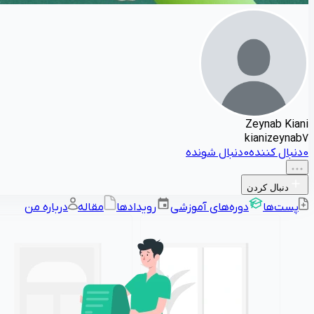
Zeynab Kiani
kianizeynab7
0
دنبال کننده
0
دنبال شونده
دنبال کردن
پست‌ها
دوره‌های آموزشی
رویدادها
مقاله
درباره من